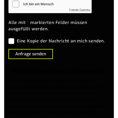
Friendly Captcha
Alle mit
*
markierten Felder müssen
ausgefüllt werden.
Eine Kopie der Nachricht an mich senden.
Anfrage senden
WICHTIGE Informationen zum Datenschutz
Aus den eingegebenen Daten wird eine E-Mail
erstellt, welche an uns gesendet und gespeichert
wird. Dazu und um auch entsprechend auf Ihre
Anfrage reagieren zu können, müssen wir Ihre E-
Mail-Adresse abfragen. Alle weiteren eingegebenen
Daten erleichtern uns die Beantwortung ihrer