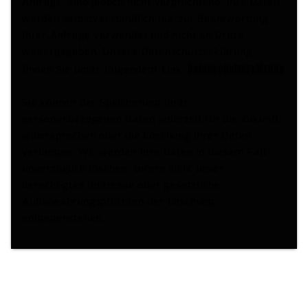
Anfrage, sind jedoch nicht verpflichtend. Ihre Daten
werden selbstverständlich nur zur Beantwortung
Ihrer Anfrage verwendet und nicht an Dritte
weitergegeben. Unsere Datenschutzerklärung
Datenschutzerklärung
finden Sie unter folgendem Link:
Sie können der Speicherung Ihrer
personenbezogenen Daten jederzeit für die Zukunft
widersprechen oder die Löschung Ihrer Daten
verlangen. Wir werden Ihre Daten in diesem Fall
unverzüglich löschen, sofern nicht unser
berechtigtes Interesse oder gesetzliche
Aufbewahrungspflichten der Löschung
entgegenstehen.