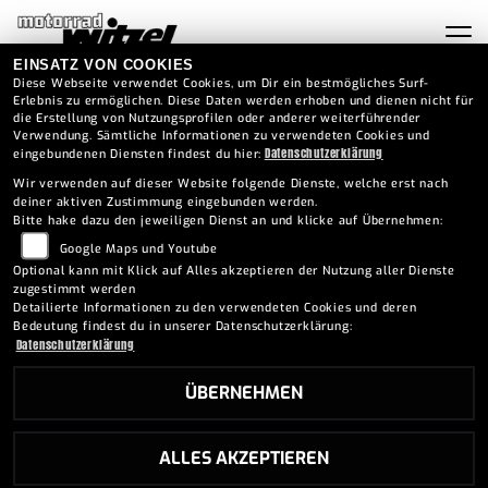
EINSATZ VON COOKIES
Diese Webseite verwendet Cookies, um Dir ein bestmögliches Surf-
Erlebnis zu ermöglichen. Diese Daten werden erhoben und dienen nicht für
die Erstellung von Nutzungsprofilen oder anderer weiterführender
Verwendung. Sämtliche Informationen zu verwendeten Cookies und
Datenschutzerklärung
eingebundenen Diensten findest du hier:
Wir verwenden auf dieser Website folgende Dienste, welche erst nach
deiner aktiven Zustimmung eingebunden werden.
Bitte hake dazu den jeweiligen Dienst an und klicke auf Übernehmen:
Google Maps und Youtube
Optional kann mit Klick auf Alles akzeptieren der Nutzung aller Dienste
zugestimmt werden
Detailierte Informationen zu den verwendeten Cookies und deren
Bedeutung findest du in unserer Datenschutzerklärung:
Datenschutzerklärung
ÜBERNEHMEN
FANTIC XMF 1.7 CARBON RACE L
ALLES AKZEPTIEREN