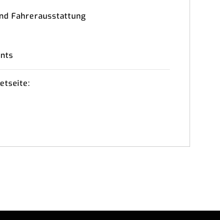
nd Fahrerausstattung
ents
etseite: