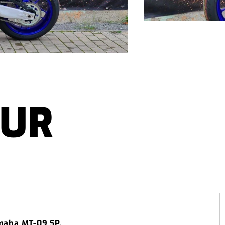
EUR
maha MT-09 SP.